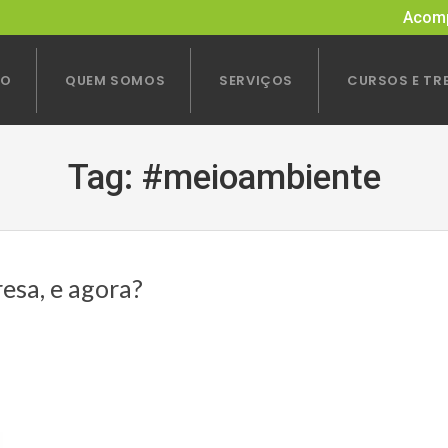
Acomp
IO
QUEM SOMOS
SERVIÇOS
CURSOS E TR
Tag:
#meioambiente
esa, e agora?