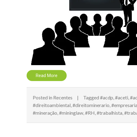
Read More
Posted in
Recentes
Tagged
#acdp
,
#aceti
,
#ac
#direitoambiental
,
#direitominerario
,
#empresaria
#mineração
,
#mininglaw
,
#RH
,
#trabalhista
,
#trab