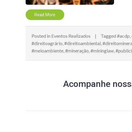
Read More
Posted in
Eventos Realizados
Tagged
#acdp
,
#direitoagrário
,
#direitoambiental
,
#direitominera
#meioambiente
,
#mineração
,
#mininglaw
,
#public
Acompanhe nossa