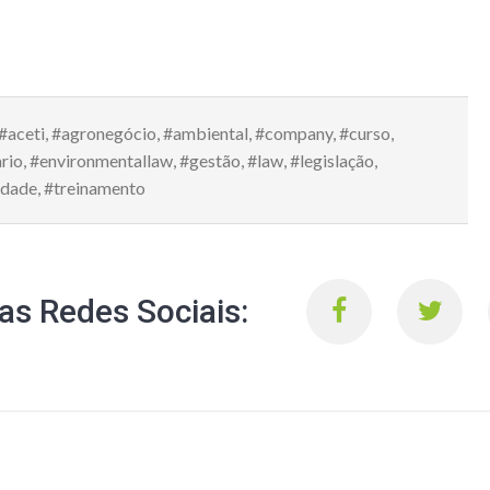
#aceti
,
#agronegócio
,
#ambiental
,
#company
,
#curso
,
rio
,
#environmentallaw
,
#gestão
,
#law
,
#legislação
,
idade
,
#treinamento
s Redes Sociais: