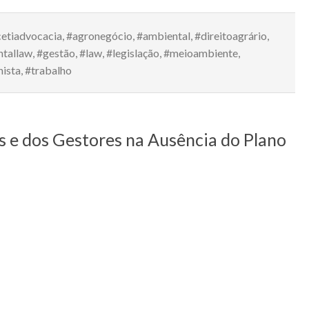
etiadvocacia
,
#agronegócio
,
#ambiental
,
#direitoagrário
,
ntallaw
,
#gestão
,
#law
,
#legislação
,
#meioambiente
,
hista
,
#trabalho
 e dos Gestores na Ausência do Plano