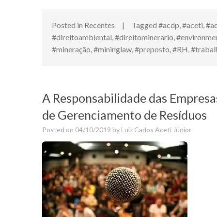
Posted in
Recentes
Tagged
#acdp
,
#aceti
,
#ac
#direitoambiental
,
#direitominerario
,
#environme
#mineração
,
#mininglaw
,
#preposto
,
#RH
,
#trabal
A Responsabilidade das Empresas
de Gerenciamento de Resíduos
Posted on
04/10/2019
by
Luiz Carlos Aceti Júnior