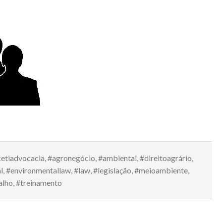
etiadvocacia
,
#agronegócio
,
#ambiental
,
#direitoagrário
,
l
,
#environmentallaw
,
#law
,
#legislação
,
#meioambiente
,
alho
,
#treinamento