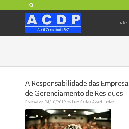
Skip
to
content
INÍC
A Responsabilidade das Empresas
de Gerenciamento de Resíduos
Posted on
04/10/2019
by
Luiz Carlos Aceti Júnior