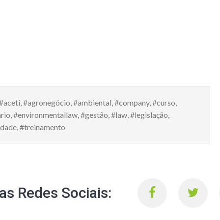
#aceti
,
#agronegócio
,
#ambiental
,
#company
,
#curso
,
rio
,
#environmentallaw
,
#gestão
,
#law
,
#legislação
,
idade
,
#treinamento
s Redes Sociais: