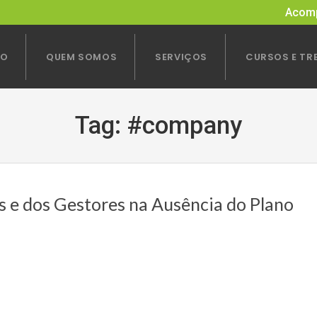
Acomp
IO
QUEM SOMOS
SERVIÇOS
CURSOS E TR
Tag:
#company
 e dos Gestores na Ausência do Plano