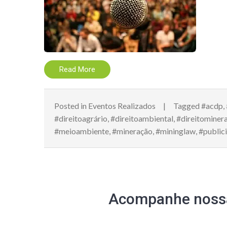
Read More
Posted in
Eventos Realizados
Tagged
#acdp
,
#direitoagrário
,
#direitoambiental
,
#direitominera
#meioambiente
,
#mineração
,
#mininglaw
,
#public
Acompanhe nossa