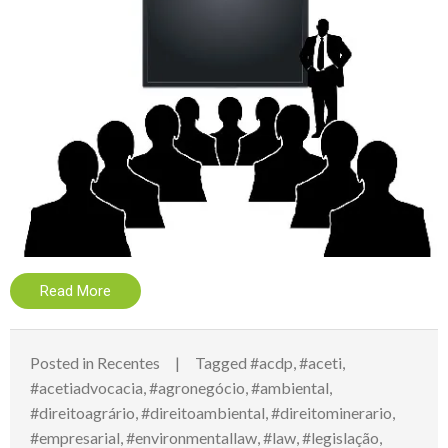
Read More
Posted in
Recentes
Tagged
#acdp
,
#aceti
,
#acetiadvocacia
,
#agronegócio
,
#ambiental
,
#direitoagrário
,
#direitoambiental
,
#direitominerario
,
#empresarial
,
#environmentallaw
,
#law
,
#legislação
,