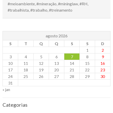
#meioambiente
,
#mineração
,
#mininglaw
,
#RH
,
#trabalhista
,
#trabalho
,
#treinamento
agosto 2026
S
T
Q
Q
S
S
D
1
2
3
4
5
6
7
8
9
10
11
12
13
14
15
16
17
18
19
20
21
22
23
24
25
26
27
28
29
30
31
« jan
Categorias