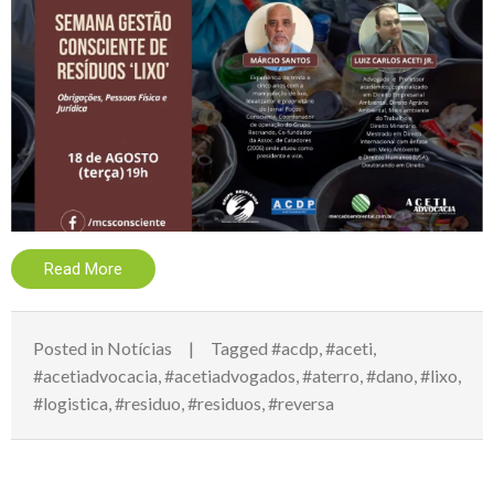
Read More
Posted in
Notícias
Tagged
#acdp
,
#aceti
,
#acetiadvocacia
,
#acetiadvogados
,
#aterro
,
#dano
,
#lixo
,
#logistica
,
#residuo
,
#residuos
,
#reversa