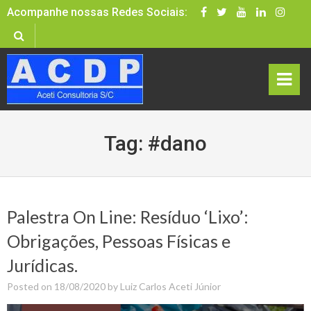
Skip
Acompanhe nossas Redes Sociais:
to
content
rima
Tag:
#dano
ry
Men
u
Palestra On Line: Resíduo ‘Lixo’:
Obrigações, Pessoas Físicas e
Jurídicas.
Posted on
18/08/2020
by
Luiz Carlos Aceti Júnior