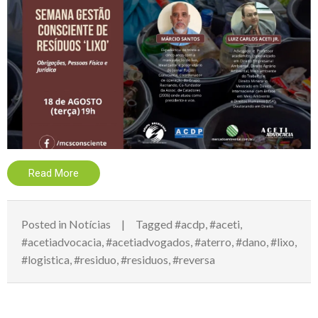
Read More
Posted in
Notícias
Tagged
#acdp
,
#aceti
,
#acetiadvocacia
,
#acetiadvogados
,
#aterro
,
#dano
,
#lixo
,
#logistica
,
#residuo
,
#residuos
,
#reversa