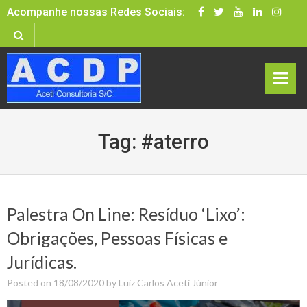
Skip
Acompanhe nossas Redes Sociais:
to
content
rima
Tag:
#aterro
ry
Men
u
Palestra On Line: Resíduo ‘Lixo’:
Obrigações, Pessoas Físicas e
Jurídicas.
Posted on
18/08/2020
by
Luiz Carlos Aceti Júnior