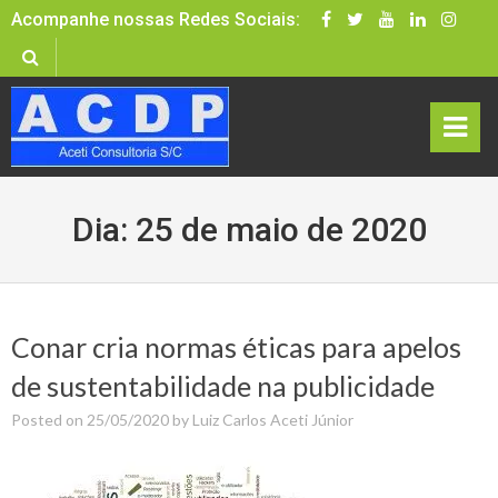
Skip
Acompanhe nossas Redes Sociais:
to
content
rima
Dia:
25 de maio de 2020
ry
Men
u
Conar cria normas éticas para apelos
de sustentabilidade na publicidade
Posted on
25/05/2020
by
Luiz Carlos Aceti Júnior