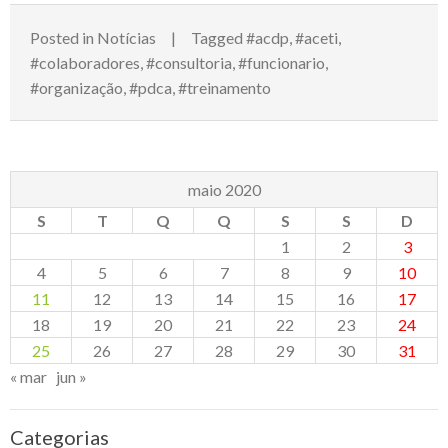
Posted in
Notícias
Tagged
#acdp
,
#aceti
,
#colaboradores
,
#consultoria
,
#funcionario
,
#organização
,
#pdca
,
#treinamento
maio 2020
S
T
Q
Q
S
S
D
1
2
3
4
5
6
7
8
9
10
11
12
13
14
15
16
17
18
19
20
21
22
23
24
25
26
27
28
29
30
31
« mar
jun »
Categorias