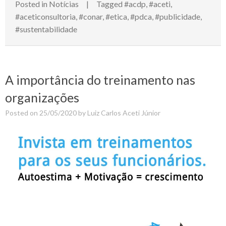
Posted in
Notícias
Tagged
#acdp
,
#aceti
,
#aceticonsultoria
,
#conar
,
#etica
,
#pdca
,
#publicidade
,
#sustentabilidade
A importância do treinamento nas
organizações
Posted on
25/05/2020
by
Luiz Carlos Aceti Júnior