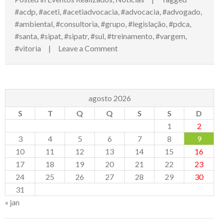
#acdp
,
#aceti
,
#acetiadvocacia
,
#advocacia
,
#advogado
,
#ambiental
,
#consultoria
,
#grupo
,
#legislação
,
#pdca
,
#santa
,
#sipat
,
#sipatr
,
#sul
,
#treinamento
,
#vargem
,
on
#vitoria
Leave a Comment
Palestra
na
SIPATR
do
agosto 2026
Grupo
S
T
Q
Q
S
S
D
Santa
1
2
Vitória
3
4
5
6
7
8
9
10
11
12
13
14
15
16
17
18
19
20
21
22
23
24
25
26
27
28
29
30
31
« jan