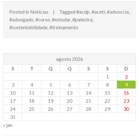
Posted in
Notícias
Tagged
#acdp
,
#aceti
,
#advoccia
,
#advogado
,
#curso
,
#estudar
,
#palestra
,
#sustentabilidade
,
#treinamento
agosto 2026
S
T
Q
Q
S
S
D
1
2
3
4
5
6
7
8
9
10
11
12
13
14
15
16
17
18
19
20
21
22
23
24
25
26
27
28
29
30
31
« jan