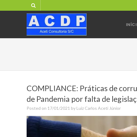
Skip
to
content
INÍC
COMPLIANCE: Práticas de corru
de Pandemia por falta de legislaç
Posted on
17/01/2021
by
Luiz Carlos Aceti Júnior