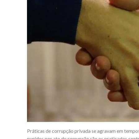
Práticas de corrupção privada se agravam em tempos 
punidos por ato de corrupção são os praticados cont