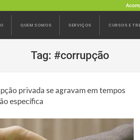
Acomp
IO
QUEM SOMOS
SERVIÇOS
CURSOS E TR
Tag:
#corrupção
pção privada se agravam em tempos
ão específica