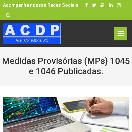
Skip
Acompanhe nossas Redes Sociais:
to
content
rima
Medidas Provisórias (MPs) 1045
ry
e 1046 Publicadas.
Men
u