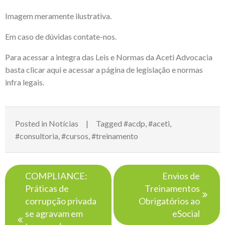
Imagem meramente ilustrativa.
Em caso de dúvidas contate-nos.
Para acessar a integra das Leis e Normas da Aceti Advocacia
basta
clicar aqui e acessar a página de legislação e normas
infra legais
.
Posted in
Notícias
Tagged
#acdp
,
#aceti
,
#consultoria
,
#cursos
,
#treinamento
Navegação
COMPLIANCE:
Envios de
de
Práticas de
Treinamentos
Post
corrupção privada
Obrigatórios ao
se agravam em
eSocial