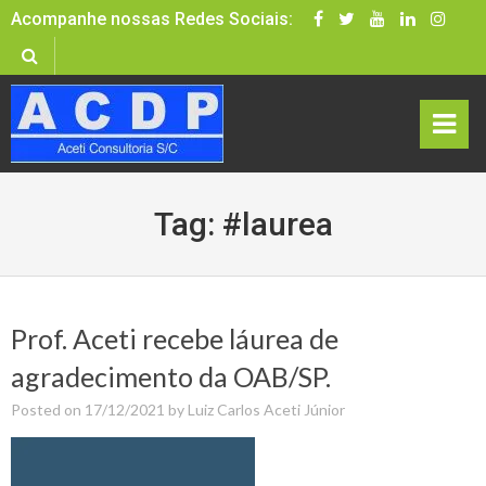
Skip
Acompanhe nossas Redes Sociais:
to
content
rima
Tag:
#laurea
ry
Men
u
Prof. Aceti recebe láurea de
agradecimento da OAB/SP.
Posted on
17/12/2021
by
Luiz Carlos Aceti Júnior