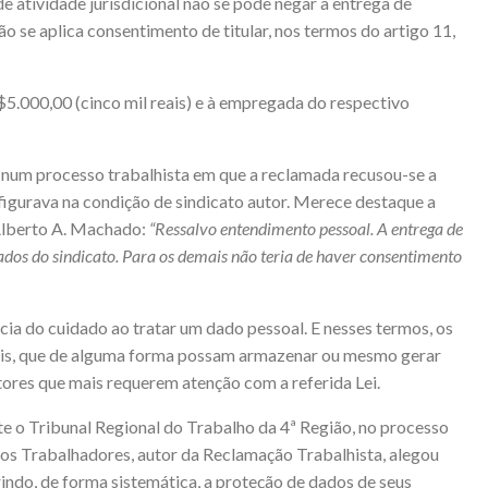
 de atividade jurisdicional não se pode negar a entrega de
o se aplica consentimento de titular, nos termos do artigo 11,
$5.000,00 (cinco mil reais) e à empregada do respectivo
, num processo trabalhista em que a reclamada recusou-se a
figurava na condição de sindicato autor. Merece destaque a
Alberto A. Machado:
“Ressalvo entendimento pessoal. A entrega de
iados do sindicato. Para os demais não teria de haver consentimento
a do cuidado ao tratar um dado pessoal. E nesses termos, os
mais, que de alguma forma possam armazenar ou mesmo gerar
tores que mais requerem atenção com a referida Lei.
e o Tribunal Regional do Trabalho da 4ª Região, no processo
os Trabalhadores, autor da Reclamação Trabalhista, alegou
do, de forma sistemática, a proteção de dados de seus