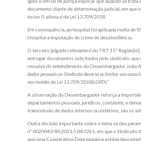
após o oficial de justiça explicar que quando se trata
documento diante de determinação judicial, em que nã
inciso II, alínea d da Lei 13.709/2018.
Em consequência, ao hospital foi aplicada multa de R
Hospital a imputação de crime de desobediência.
O terceiro julgado relevante é do TRT 15ª Região
[6]
entregar documentos solicitados pelo sindicato, que 
ressalva do entendimento do Desembargador João 
dados pessoais ao Sindicato deveria se limitar aos assoc
nos moldes da Lei 13.709/2018(LGPD).”
A observação do Desembargador reforça a importânci
departamentos pessoais, jurídicos, contábeis, e de
transmissão de dados internos ou externos, são os se
Outra decisão importante sobre o tema se deu perant
nº 0020043-80.2021.5.04.0261, em que o Sindicato d
que uma Cooperativa Empregadora estava descumprin