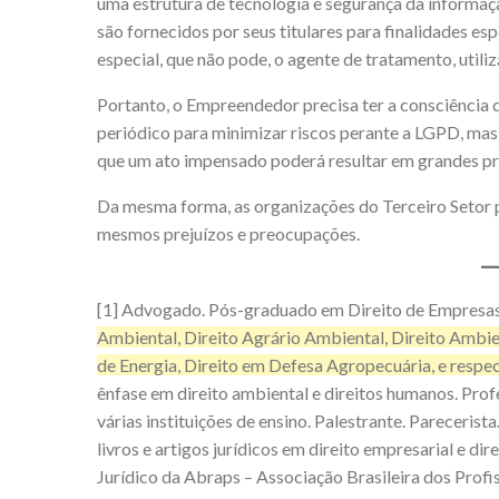
uma estrutura de tecnologia e segurança da informaç
são fornecidos por seus titulares para finalidades es
especial, que não pode, o agente de tratamento, util
Portanto, o Empreendedor precisa ter a consciência
periódico para minimizar riscos perante a LGPD, ma
que um ato impensado poderá resultar em grandes pr
Da mesma forma, as organizações do Terceiro Setor 
mesmos prejuízos e preocupações.
[1]
Advogado. Pós-graduado em Direito de Empresas
Ambiental, Direito Agrário Ambiental, Direito Ambient
de Energia, Direito em Defesa Agropecuária, e respec
ênfase em direito ambiental e direitos humanos. Prof
várias instituições de ensino. Palestrante. Parecerist
livros e artigos jurídicos em direito empresarial e 
Jurídico da Abraps – Associação Brasileira dos Prof