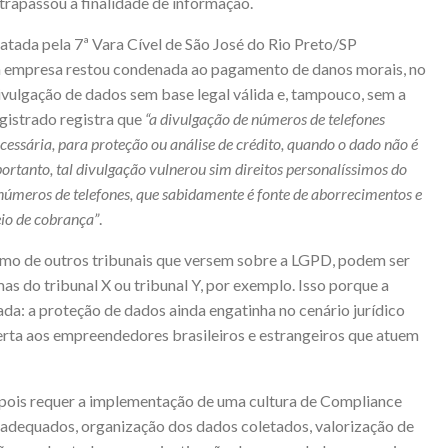
trapassou a finalidade de informação.
latada pela 7ª Vara Cível de São José do Rio Preto/SP
 empresa restou condenada ao pagamento de danos morais, no
divulgação de dados sem base legal válida e, tampouco, sem a
agistrado registra que
“a divulgação de números de telefones
ssária, para proteção ou análise de crédito, quando o dado não é
portanto, tal divulgação vulnerou sim direitos personalíssimos do
números de telefones, que sabidamente é fonte de aborrecimentos e
eio de cobrança”
.
smo de outros tribunais que versem sobre a LGPD, podem ser
do tribunal X ou tribunal Y, por exemplo. Isso porque a
ada: a proteção de dados ainda engatinha no cenário jurídico
alerta aos empreendedores brasileiros e estrangeiros que atuem
 pois requer a implementação de uma cultura de Compliance
 adequados, organização dos dados coletados, valorização de