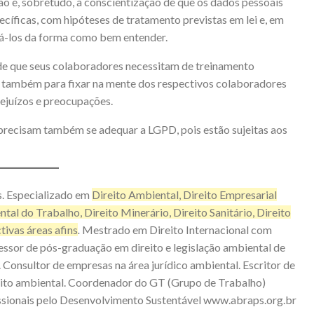
ão e, sobretudo, a conscientização de que os dados pessoais
pecíficas, com hipóteses de tratamento previstas em lei e, em
izá-los da forma como bem entender.
 de que seus colaboradores necessitam de treinamento
s também para fixar na mente dos respectivos colaboradores
ejuízos e preocupações.
precisam também se adequar a LGPD, pois estão sujeitas aos
. Especializado em
Direito Ambiental, Direito Empresarial
al do Trabalho, Direito Minerário, Direito Sanitário, Direito
tivas áreas afins
.
Mestrado em Direito Internacional com
essor de pós-graduação em direito e legislação ambiental de
a. Consultor de empresas na área jurídico ambiental. Escritor de
direito ambiental. Coordenador do GT (Grupo de Trabalho)
issionais pelo Desenvolvimento Sustentável
www.abraps.org.br