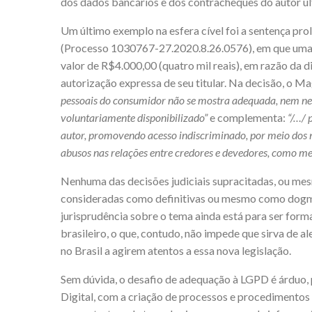
dos dados bancários e dos contracheques do autor ul
Um último exemplo na esfera cível foi a sentença pro
(Processo 1030767-27.2020.8.26.0576), em que uma
valor de R$4.000,00 (quatro mil reais), em razão da 
autorização expressa de seu titular. Na decisão, o M
pessoais do consumidor não se mostra adequada, nem nece
voluntariamente disponibilizado”
e complementa:
“/…/ 
autor, promovendo acesso indiscriminado, por meio dos 
abusos nas relações entre credores e devedores, como m
Nenhuma das decisões judiciais supracitadas, ou me
consideradas como definitivas ou mesmo como dogmas 
jurisprudência sobre o tema ainda está para ser form
brasileiro, o que, contudo, não impede que sirva de 
no Brasil a agirem atentos a essa nova legislação.
Sem dúvida, o desafio de adequação à LGPD é árduo,
Digital, com a criação de processos e procedimentos