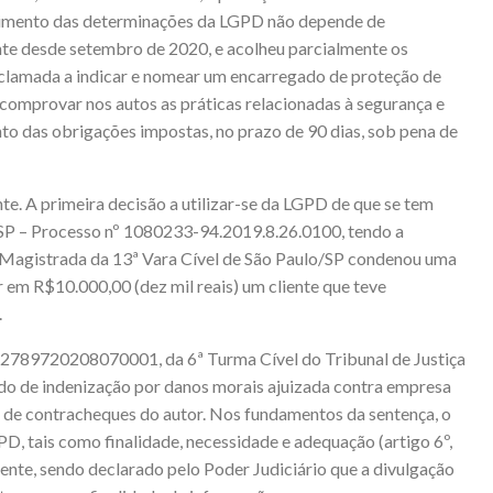
imento das determinações da LGPD não depende de
ente desde setembro de 2020, e acolheu parcialmente os
clamada a indicar e nomear um encarregado de proteção de
comprovar nos autos as práticas relacionadas à segurança e
to das obrigações impostas, no prazo de 90 dias, sob pena de
te. A primeira decisão a utilizar-se da LGPD de que se tem
SP – Processo nº 1080233-94.2019.8.26.0100, tendo a
a Magistrada da 13ª Vara Cível de São Paulo/SP condenou uma
r em R$10.000,00 (dez mil reais) um cliente que teve
.
282789720208070001, da 6ª Turma Cível do Tribunal de Justiça
dido de indenização por danos morais ajuizada contra empresa
as de contracheques do autor. Nos fundamentos da sentença, o
D, tais como finalidade, necessidade e adequação (artigo 6º,
cedente, sendo declarado pelo Poder Judiciário que a divulgação