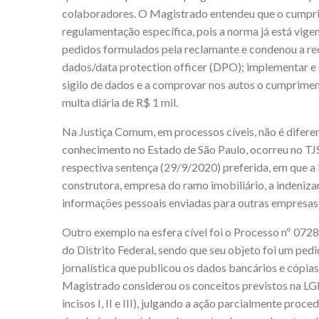
colaboradores. O Magistrado entendeu que o cumpr
regulamentação específica, pois a norma já está vig
pedidos formulados pela reclamante e condenou a re
dados/data protection officer (DPO); implementar e 
sigilo de dados e a comprovar nos autos o cumprimen
multa diária de R$ 1 mil.
Na Justiça Comum, em processos cíveis, não é diferen
conhecimento no Estado de São Paulo, ocorreu no TJ
respectiva sentença (29/9/2020) preferida, em que 
construtora, empresa do ramo imobiliário, a indeniza
informações pessoais enviadas para outras empresas
Outro exemplo na esfera cível foi o Processo nº 07
do Distrito Federal, sendo que seu objeto foi um pe
jornalística que publicou os dados bancários e cópi
Magistrado considerou os conceitos previstos na LGP
incisos I, II e III), julgando a ação parcialmente pro