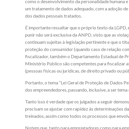
como o desenvolvimento da personalidade humana e 
um tratamento de dados adequado, com a adoção de 
dos dados pessoais tratados.
É importante ressaltar que o próprio texto da LGPD, 
punir não será exclusiva da ANPD, visto que as violaç
continuam sujeitas à legislação pertinente e que o ti
proteção do consumidor (quando caso de relação co
fiscalizador, também o Departamento Estadual de P
Ministério Público são competentes para fiscalizar as
(pessoas físicas ou jurídicas, de direito privado ou pú
Portanto, o tema “Lei Geral de Proteção de Dados Pess
dos empreendedores, passando, inclusive, a ser tema d
Tanto isso é verdade que os julgados a seguir demo
precisam se ajustar com rapidez às determinações da
treinados, assim como todos os processos que envol
Notem que, tanto para empregadores como para emp