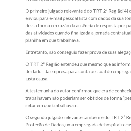
O primeiro julgado relevante é do TRT 2ª Região
[4]
q
enviou para e-mail pessoal lista com dados da sua to
dessa forma em razão da ausência de resposta por pa
das atividades quando finalizada a jornada contratual
planilha em que trabalhava.
Entretanto, não conseguiu fazer prova de suas alegaç
O TRT 2ª Região entendeu que mesmo que as informaç
de dados da empresa para conta pessoal do empregado 
justa causa.
A testemunha do autor confirmou que era de conhec
trabalhavam não poderiam ser obtidos de forma “pess
setor em que trabalhavam.
O segundo julgado relevante também é do TRT 2ª R
Proteção de Dados, uma empregada de hospital recu