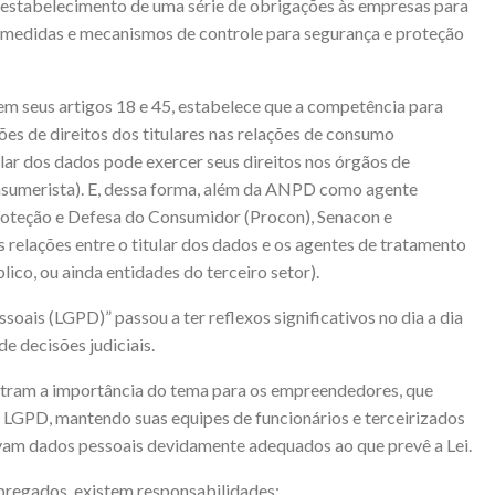
estabelecimento de uma série de obrigações às empresas para
medidas e mecanismos de controle para segurança e proteção
em seus artigos 18 e 45, estabelece que a competência para
ões de direitos dos titulares nas relações de consumo
tular dos dados pode exercer seus direitos nos órgãos de
nsumerista). E, dessa forma, além da ANPD como agente
roteção e Defesa do Consumidor (Procon), Senacon e
 relações entre o titular dos dados e os agentes de tratamento
blico, ou ainda entidades do terceiro setor).
oais (LGPD)” passou a ter reflexos significativos no dia a dia
e decisões judiciais.
nstram a importância do tema para os empreendedores, que
 LGPD, mantendo suas equipes de funcionários e terceirizados
vam dados pessoais devidamente adequados ao que prevê a Lei.
regados, existem responsabilidades: