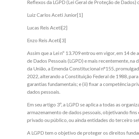
Reflexos da LGPD (Lei Geral de Proteção de Dados) 
Luiz Carlos Aceti Junior
[1]
Lucas Reis Aceti
[2]
Enzo Reis Aceti
[3]
Assim que a Lei nº 13.709 entrou em vigor, em 14 de a
de Dados Pessoais (LGPD) e mais recentemente, na dat
da União, a Emenda Constitucional n°155, promulgad
2022, alterando a Constituição Federal de 1988, para (
garantias fundamentais; e (ii) fixar a competência pr
dados pessoais.
Em seu artigo 3º, a LGPD se aplica a todas as organiz
armazenamento de dados pessoais, objetivando fins ec
privado ou público, ou ainda entidades do terceiro set
A LGPD tem o objetivo de proteger os direitos fundam